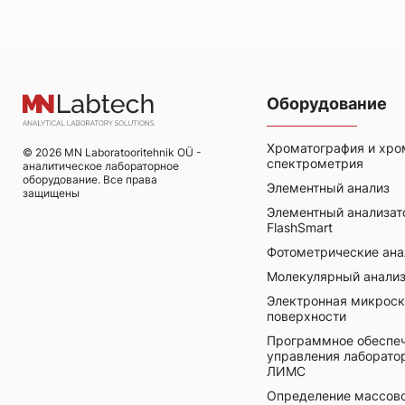
разработки методов, так и для
количестве
повседневных испытаний. Благодаря своей
уверенно на
уникальной способности обеспечивать
положител
стабильно точные данные и простоте
эксплуатац
конструкции он устанавливает новый
данных по
стандарт производительности и надежности
достоверные
Оборудование
прибора.
применени
технологи
Scientific
Хроматография и хро
© 2026 MN Laboratooritehnik OÜ -
любую зад
спектрометрия
аналитическое лабораторное
целей с пре
оборудование. Все права
Элементный анализ
защищены
Элементный анализат
FlashSmart
Фотометрические анал
Молекулярный анали
Электронная микроск
поверхности
Программное обеспеч
управления лаборат
ЛИМС
Определение массово