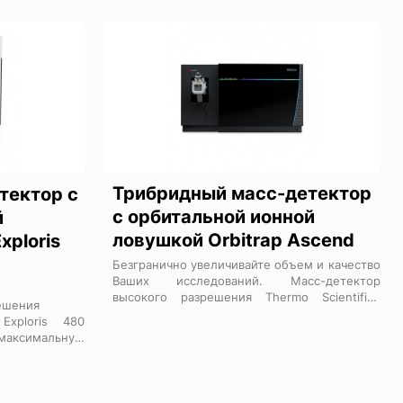
Трибридный масс-детектор
тектор с
с орбитальной ионной
й
ловушкой Orbitrap Ascend
xploris
Безгранично увеличивайте объем и качество
Ваших исследований. Масс-детектор
высокого разрешения Thermo Scientific™
ешения
Orbitrap™ Ascend Tribrid™ с новыми
 Exploris 480
возможностями для мультиплексной
имальную
количественной протеомики и определения
олнении задач
характеристик нативных белков
мацевтики.
обеспечивает максимальную
 обеспечивают
эффективность, универсальность и простоту
елективность,