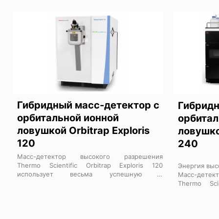
Гибридный масс-детектор с
Гибридн
орбитальной ионной
орбитал
ловушкой Orbitrap Exploris
ловушкой
120
240
Масс-детектор высокого разрешения
Thermo Scientific Orbitrap Exploris 120
Энергия выс
использует весьма успешную и
Масс-детект
проверенную технологию Thermo Scientific
Thermo Scie
Orbitrap и позволяет Вашей лаборатории
обеспеч
существенно сократить путь к получению
производите
достоверных качественных и
проведения 
количественных результатов – как для
а также т