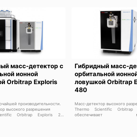
ый масс-детектор с
Гибридный масс-де
ьной ионной
орбитальной ионно
 Orbitrap Exploris
ловушкой Orbitrap E
480
очайшей производительности.
Масс-детектор высокого разр
ор высокого разрешения
Thermo Scientific Orbitrap
ntific Orbitrap Exploris 240
обеспечивает макс
ивает максимальную
производительность при вып
льность и универсальность для
протеомики и биофар
исследований и идентификации,
Исследования нового уровня
очность и достоверность
количественную точность и с