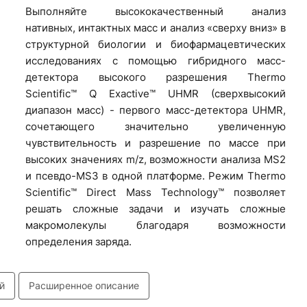
Выполняйте высококачественный анализ
нативных, интактных масс и анализ «сверху вниз» в
структурной биологии и биофармацевтических
исследованиях с помощью гибридного масс-
детектора высокого разрешения Thermo
Scientific™ Q Exactive™ UHMR (сверхвысокий
диапазон масс) - первого масс-детектора UHMR,
сочетающего значительно увеличенную
чувствительность и разрешение по массе при
высоких значениях m/z, возможности анализа MS
2
и псевдо-MS
3
в одной платформе. Режим Thermo
Scientific™ Direct Mass Technology™ позволяет
решать сложные задачи и изучать сложные
макромолекулы благодаря возможности
определения заряда.
й
Расширенное описание