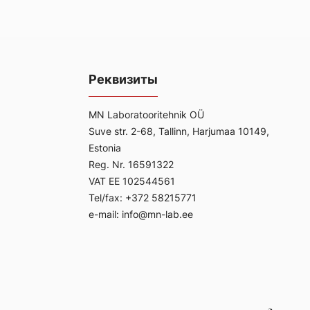
в использовании. Этот прибор позволяет
олее глубоких
конечным пользователям количественно
зможности
оценивать больше образцов в более низких
сляционным
концентрациях, используя более быструю
бъединяя
регистрацию, и достигать большего охвата
лект, Вы как
благодаря революционной новой
етесь между
Реквизиты
конструкции оборудования с двумя
личественным
мультиполями для маршрутизации ионов.
овится более
, уверенной и
MN Laboratooritehnik OÜ
Suve str. 2-68, Tallinn, Harjumaa 10149,
Estonia
Reg. Nr. 16591322
VAT EE 102544561
Tel/fax: +372 58215771
e-mail: info@mn-lab.ee