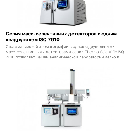
Серия масс-селективных детекторов с одним
квадруполем ISQ 7610
Система газовой хроматографии с одноквадрупольными
масс-селективными детекторами серии Thermo Scientific ISQ
7610 позволяет Вашей аналитической лаборатории легко и
надежно получать достоверные результаты день за днем
Упрощенное управление автоматизированные рабочие
процессы и расширенный динамический диапазон позволяют
получать стабильные результаты от системы к системе в
любой лаборатории Технология Thermo Scientific NeverVent
детектор с увеличенным сроком службы и
интеллектуальное программное обеспечение позволяют
избежать ненужных простоев и максимально увеличить
производительность анализа ГХМС-система может быть
модернизирована от начального уровня до продвинутых
конфигураций что позволяет Вам быть готовыми к решению
любых аналитических задач Все это позволит Вашей
лаборатории быстрее занять лидирующие позиции в газовой
хромато-масс-спектрометрии и быстрее окупить все