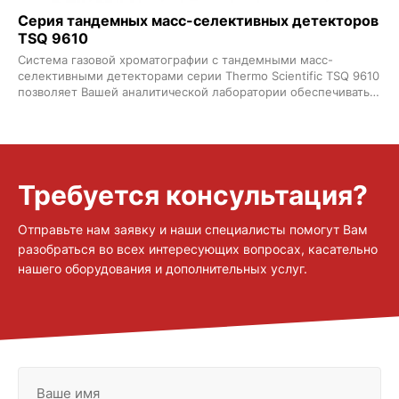
инвестиции
Серия тандемных масс-селективных детекторов
TSQ 9610
Система газовой хроматографии с тандемными масс-
селективными детекторами серии Thermo Scientific TSQ 9610
позволяет Вашей аналитической лаборатории обеспечивать
высочайшую производительность и стабильно получать
достоверные количественные результаты Ориентированная
на пользователя технология Thermo Scientific NeverVent
детектор с увеличенным сроком службы и
интеллектуальное программное обеспечение исключают
Требуется консультация?
ненужные простои что позволяет максимально увеличить
пропускную способность и окупаемость инвестиций Новый
расширенный линейный динамический диапазон в сочетании
Отправьте нам заявку и наши специалисты помогут Вам
с проверенной высокой чувствительностью позволяет
разобраться во всех интересующих вопросах, касательно
опережать самые жесткие нормативные и корпоративные
требования
нашего оборудования и дополнительных услуг.
Ваше имя