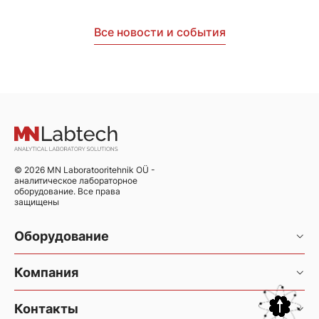
Все новости и события
© 2026 MN Laboratooritehnik OÜ -
аналитическое лабораторное
оборудование. Все права
защищены
Оборудование
Хроматография и хромато-масс-спектрометрия
Компания
Элементный анализ
Услуги
Контакты
Элементный анализатор CHNS/O Thermo FlashSmart