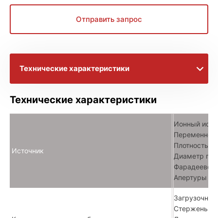
Отправить запрос
Технические характеристики
Брошюры с информацией
Технические характеристики
Расширенное описание
Ионный источ
Переменное 
Плотность то
Источник
Диаметр пучк
Фарадеевская
Апертуры с 
Загрузочный
Стержень дл