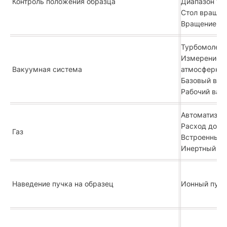
Контроль положения образца
Диапазон угл
Стол вращает
Вращение ст
Турбомолеку
Измерение в
Вакуумная система
атмосферное 
Базовый ваку
Рабочий ваку
Автоматизир
Расход до 2
Газ
Встроенный 
Инертный га
Наведение пучка на образец
Ионный пучо