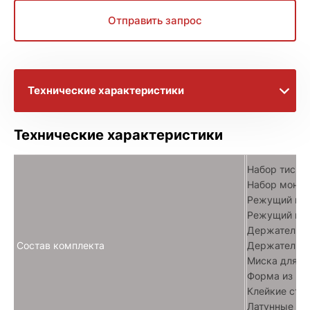
Отправить запрос
Технические характеристики
Брошюры с информацией
Технические характеристики
Расширенное описание
Набор тиско
Набор монтаж
Режущий инст
Режущий инст
Держатель ср
Состав комплекта
Держатель ср
Миска для см
Форма из ПТФ
Клейкие стер
Латунные труб