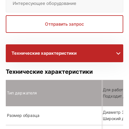
Интересующее оборудование
Отправить запрос
Технические характеристики
Брошюры с информацией
Технические характеристики
Расширенное описание
Для работы 
Тип держателя
Подходит дл
Диаметр 3 
Размер образца
Широкий диа