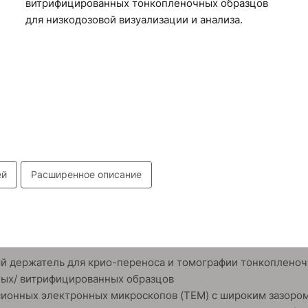
витрифицированных тонкопленочных образцов
для низкодозовой визуализации и анализа.
ей
Расширенное описание
й держатель для крио-переноса и томографии тонкоплено
ных/ витрифицированных образцов
ионных электронных микроскопов (TEM) с широким зазоро