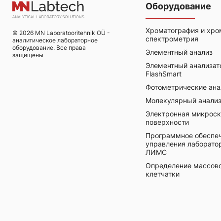
Оборудование
Хроматография и хро
© 2026 MN Laboratooritehnik OÜ -
спектрометрия
аналитическое лабораторное
оборудование. Все права
Элементный анализ
защищены
Элементный анализат
FlashSmart
Фотометрические анал
Молекулярный анали
Электронная микроск
поверхности
Программное обеспеч
управления лаборат
ЛИМС
Определение массово
клетчатки