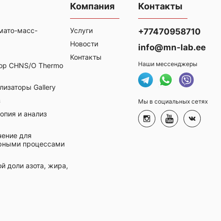
Компания
Контакты
мато-масс-
Услуги
+77470958710
Новости
info@mn-lab.ee
Контакты
Наши мессенджеры
ор CHNS/O Thermo
изаторы Gallery
з
Мы в социальных сетях
опия и анализ
ение для
орными процессами
й доли азота, жира,