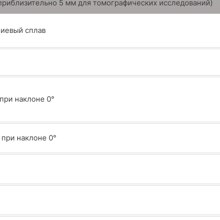
приблизительно 5 мм для томографических исследований)
иевый сплав
при наклоне 0°
 при наклоне 0°