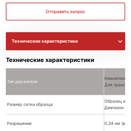
Отправить запрос
Технические характеристики
Брошюры с информацией
Технические характеристики
Расширенное описание
Комнатная т
Тип держателя
Для трансми
Образец или
Размер сетки образца
Диапазон то
Разрешение
0,34 нм (во 