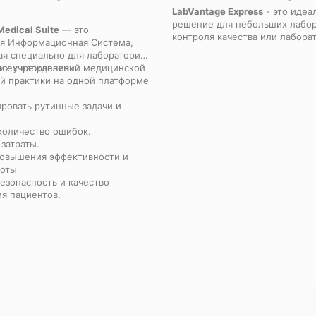
LabVantage Express
- это идеа
решение для небольших лабо
edical Suite
— это
контроля качества или лабора
я Информационная Система,
выполняющих контрактные ис
ая специально для лабораторий
которые хотят повысить эффек
их учреждениях.
всех направлений медицинской
своей работы и всегда соответ
й практики на одной платформе
требованиям, предъявляемым
испытательным лабораториям.
ировать рутинные задачи и
коробочное решение LabVanta
позволяет свести к минимуму
 количество ошибок.
внедрения, то есть продукто
затраты.
начинать пользоваться в крат
повышения эффективности и
после его приобретения.
боты
езопасность и качество
я пациентов.