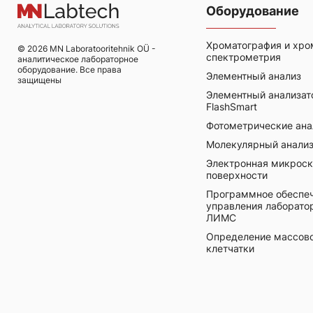
Оборудование
Хроматография и хро
© 2026 MN Laboratooritehnik OÜ -
спектрометрия
аналитическое лабораторное
оборудование. Все права
Элементный анализ
защищены
Элементный анализат
FlashSmart
Фотометрические анал
Молекулярный анали
Электронная микроск
поверхности
Программное обеспеч
управления лаборат
ЛИМС
Определение массово
клетчатки