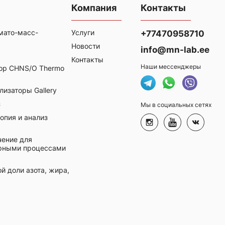
Компания
Контакты
мато-масс-
Услуги
+77470958710
Новости
info@mn-lab.ee
Контакты
Наши мессенджеры
ор CHNS/O Thermo
изаторы Gallery
з
Мы в социальных сетях
опия и анализ
ение для
орными процессами
й доли азота, жира,