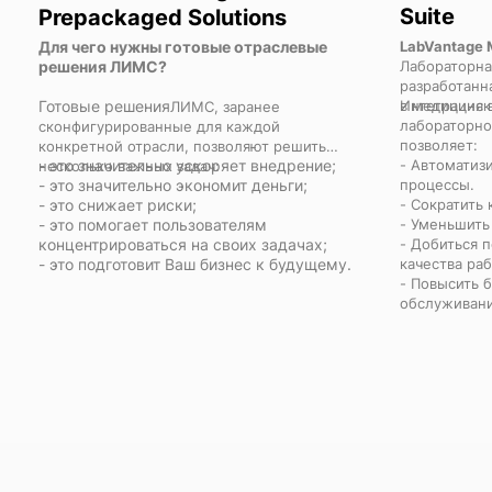
Suite
Prepackaged Solutions
Для чего нужны готовые отраслевые
LabVantage M
решения ЛИМС?
Лабораторна
разработанн
Готовые решения
в медицинск
Интеграция 
ЛИМС
, заранее
лабораторно
сконфигурированные для каждой
позволяет:
конкретной отрасли, позволяют решить
- это значительно ускоряет внедрение;
- Автоматиз
несколько важных задач:
- это значительно экономит деньги;
процессы.
- это снижает риски;
- Сократить
- это помогает пользователям
- Уменьшить 
концентрироваться на своих задачах;
- Добиться 
- это подготовит Ваш бизнес к будущему.
качества ра
- Повысить б
обслуживани