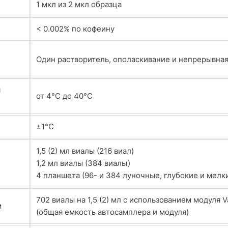
1 мкл из 2 мкл образца
< 0.002% по кофеину
Один растворитель, ополаскивание и непрерывна
я
от 4°С до 40°С
±1°С
1,5 (2) мл виалы (216 виал)
1,2 мл виалы (384 виалы)
4 планшета (96- и 384 луночные, глубокие и мелк
702 виалы на 1,5 (2) мл с использованием модуля 
м
(общая емкость автосамплера и модуля)