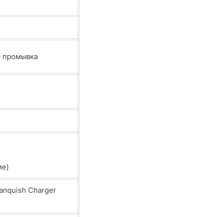
я промывка
ие)
Vanquish Charger