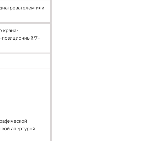
еднагревателем или
о крана-
6-позиционный/7-
графической
овой апертурой