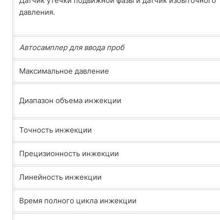
Датчик утечки подвижной фазы и датчик избыточного
давления.
Автосамплер для ввода проб
Максимальное давление
Диапазон объема инжекции
Точность инжекции
Прецизионность инжекции
Линейность инжекции
Время полного цикла инжекции