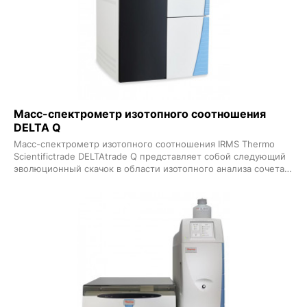
хроматограф Dionex Integrion работает при высоком
давлении для 6000 psi что позволяет ускорить анализ без
ущерба для качества получаемых данных Наличие
автоматической генерации элюента исключает ошибки при
ручной подготовке элюента и обеспечивает отличную
воспроизводимость методов анализа
Масс-спектрометр изотопного соотношения
DELTA Q
Масс-спектрометр изотопного соотношения IRMS Thermo
Scientifictrade DELTAtrade Q представляет собой следующий
эволюционный скачок в области изотопного анализа сочетая
беспрецедентную производительность с простым в
использовании инновационным программным обеспечением
Thermo Scientifictrade Qtegratrade Intelligent Scientific Data
Solution ISDS Масс-спектрометр DELTA Q разработан для
беспрепятственного подключения к широкому спектру
периферийных устройств Thermo Scientifictrade
предназначенных для поддержки различных исследований
включая проверку подлинности продуктов питания
криминалистическую и экологическую экспертизу допинг-
контроль и научные исследования