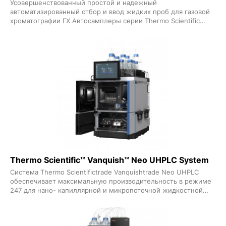
Усовершенствованный простой и надежный
автоматизированный отбор и ввод жидких проб для газовой
хроматографии ГХ Автосамплеры серии Thermo Scientific
AIAS 1610 для жидких проб разработан с учетом требований
лабораторий с высокой пропускной способностью позволяет
эффективно и безопасно обрабатывать больше проб
благодаря усовершенствованному дизайну и удобству
использования как новичками так и опытными
пользователями Благодаря возможности расширения до 310
образцов при одновременной работе с двумя башнями
автосамплеры серии AIAS 1610 являются оптимальным
решением для лабораторий которым требуется надежная
автоматизация ввода жидких образцов в систему газовой
хроматографии или газовой хромато-масс-спектрометрии
Thermo Scientific™ Vanquish™ Neo UHPLC System
Система Thermo Scientifictrade Vanquishtrade Neo UHPLC
обеспечивает максимальную производительность в режиме
247 для нано- капиллярной и микропоточной жидкостной
хромато-масс-спектрометрии Технология насоса Thermo
Scientifictrade ProFlowtrade XR 1500 бар обеспечивает
превосходную точность времени удерживания при нано-