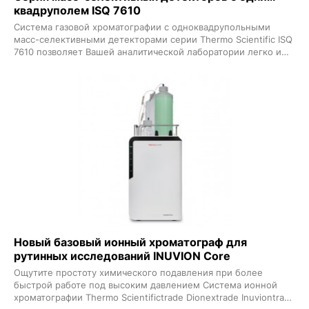
квадруполем ISQ 7610
Система газовой хроматографии с одноквадрупольными
масс-селективными детекторами серии Thermo Scientific ISQ
7610 позволяет Вашей аналитической лаборатории легко и
надежно получать достоверные результаты день за днем
Упрощенное управление автоматизированные рабочие
процессы и расширенный динамический диапазон позволяют
получать стабильные результаты от системы к системе в
любой лаборатории Технология Thermo Scientific NeverVent
детектор с увеличенным сроком службы и
интеллектуальное программное обеспечение позволяют
избежать ненужных простоев и максимально увеличить
производительность анализа ГХМС-система может быть
модернизирована от начального уровня до продвинутых
конфигураций что позволяет Вам быть готовыми к решению
любых аналитических задач Все это позволит Вашей
лаборатории быстрее занять лидирующие позиции в газовой
хромато-масс-спектрометрии и быстрее окупить все
инвестиции
Новый базовый ионный хроматограф для
рутинных исследований INUVION Core
Ощутите простоту химического подавления при более
быстрой работе под высоким давлением Система ионной
хроматографии Thermo Scientifictrade Dionextrade Inuviontrade