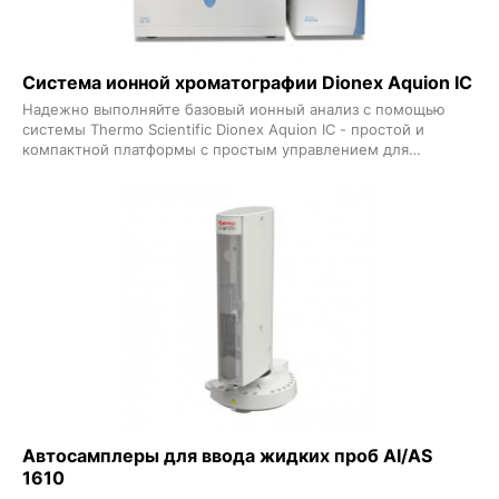
Система ионной хроматографии Dionex Aquion IC
Надежно выполняйте базовый ионный анализ с помощью
системы Thermo Scientific Dionex Aquion IC - простой и
компактной платформы с простым управлением для
лабораторий с ограниченным бюджетом Dionex Aquion
поддерживает электролитическое подавление и включает
вакуумный дегазатор для поточной дегазации элюентов
Быстрое время запуска и надежная работа для применения в
экологических пищевых и академических лабораториях
Системы Dionex Aquion для анализа анионов и катионов
включают все оборудование программное обеспечение и
расходные материалы для начала работы и проведения
сервисного обслуживания
Автосамплеры для ввода жидких проб AI/AS
1610