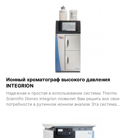
Core делает ионный анализ более простым и интуитивно
понятным обеспечивая стабильные результаты высокого
разрешения при минимальной подготовке Эта система
включает в себя надежные функции платформы Dionex
Inuvion легко настраивается и предлагает доступное
обновление до полнофункциональных возможностей когда
Ваши требования к анализу возрастают
Ионный хроматограф высокого давления
INTEGRION
Надежная и простая в использовании системы Thermo
Scientific Dionex Integrion позволит Вам решить все свои
потребности в рутинном ионном анализе Эта система
выполняет универсальные и эффективные анализы
благодаря комплексным прикладным решениям и
интерактивным функциям Возможность гибкого изменения
конфигурации системы Dionex Integrion включая
использование различных детекторов отвечают Вашим
сегодняшним и завтрашним потребностям в анализе Ионный