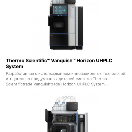
потоках до 100 мклмин уникальный автосамплер с
раздельным контуром низкого расхода повышает
пропускную способность и производительность инжекции
образцов а интегрированный системный интеллект упрощает
редактирование методов и облегчает эксплуатацию Система
Vanquish Neo UHPLC является новым стандартом в области
низкопоточной жидкостной хроматографии - от -омики и
биофармы до высокопроизводительных трансляционных
исследований
Thermo Scientific™ Vanquish™ Horizon UHPLC
System
Разработанная с использованием инновационных технологий
и тщательно продуманных деталей система Thermo
Scientifictrade Vanquishtrade Horizon UHPLC System
обеспечивает новый стандарт в высокотехнологичной ВЭЖХ
- больше результатов при лучшем разделении и более
легком взаимодействии одновременно без компромиссов
Созданная для уникально эффективной колонки Thermo
Scientifictrade Accucoretrade Vanquishtrade C18 UHPLC с
твердыми частицами размером 15 мкм эта полностью
интегрированная и биосовместимая система обладает
высокой пропускной способностью для
высокопроизводительных рабочих процессов лучшими в