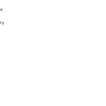
ая
ту