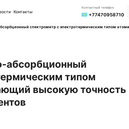
Контактный телефон
вости
Контакты
+77470958710
-абсорбционный спектрометр с электротермическим типом атом
но-абсорбционный
термическим типом
ающий высокую точность
ентов