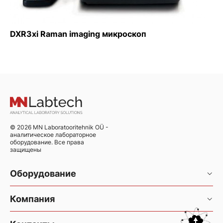
DXR3xi Raman imaging микроскоп
© 2026 MN Laboratooritehnik OÜ -
аналитическое лабораторное
оборудование. Все права
защищены
Оборудование
Хроматография и хромато-масс-спектрометрия
Компания
Элементный анализ